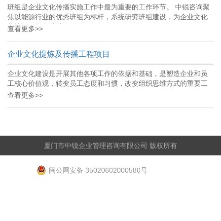
班组是企业文化传播实施工作中最为重要的工作环节。 中锐咨询聚
焦以能源行业的优秀班组为标杆，系统研究班组建设，为企业文化
落地提供坚实基础。
查看更多>>
企业文化提炼及传播工程项目
企业文化建设是开展其他各项工作的依据和基础，是塑造企业和员
工核心价值观，转变员工态度和习惯，改变组织思维方式的重要工
作。 中锐咨询建设典范企业文化的方法：独有的企业文化三角模
查看更多>>
型，通过“提炼--传播—落地”帮助中心建立起“看得见、摸得着、能操
作”的企业文化体。
厦门市中锐企业管理咨询有限公司 版权所有
闽公网安备 35020602000580号