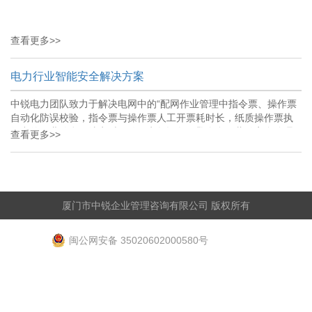
查看更多>>
电力行业智能安全解决方案
中锐电力团队致力于解决电网中的“配网作业管理中指令票、操作票
自动化防误校验，指令票与操作票人工开票耗时长，纸质操作票执
行中的作业信息无法实时回传，电气设备钥匙众多；营销安全管理
查看更多>>
中计量设备安全防护的告警、取证，多方交叉管理设备；信通综合
管理中通信设备被非法破坏、占用、打开，外部单位作业过程的监
管”等相关问题，构建电力物联网智能安全解决方案。 该解决方案借
助先进的信息技术和通讯技术，结合相关实际业务场景，打造智能
安全、智能防误、应用便捷的管理平台，可实现电网业务与互联网
厦门市中锐企业管理咨询有限公司 版权所有
深度融合，在电力系统中物与物、人与人、物与人的互联互通和信
息高效处理，提升管理水平，推动电网中“...
闽公网安备 35020602000580号