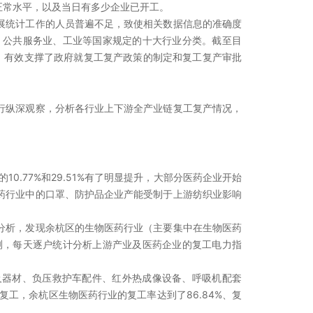
正常水平，以及当日有多少企业已开工。
展统计工作的人员普遍不足，致使相关数据信息的准确度
、公共服务业、工业等国家规定的十大行业分类。截至目
，有效支撑了政府就复工复产政策的制定和复工复产审批
行纵深观察，分析各行业上下游全产业链复工复产情况，
10.77%和29.51%有了明显提升，大部分医药企业开始
药行业中的口罩、防护品企业产能受制于上游纺织业影响
分析，发现余杭区的生物医药行业（主要集中在生物医药
行监测，每天逐户统计分析上游产业及医药企业的复工电力指
及器材、负压救护车配件、红外热成像设备、呼吸机配套
工，余杭区生物医药行业的复工率达到了86.84%、复