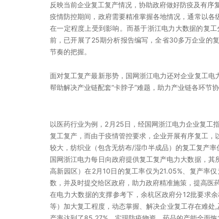
反映当前企业复工复产情况，协助政府做好防疫及有序
疫情防控期间，政府需要精准掌握各地情况，通常以各
在一定程度上受到影响。而基于浙江电力大数据的复工
前，已开展了25期分析报告编写，全省30多万企业
节奏的把握。
面对复工复产最新形势，国网浙江电力还对企业复工电
帮助解决产业链配套“卡脖子”难题，助力产业链各环节
以医药行业为例，2月25日，经国网浙江电力企业复工指数分
复工复产，而由于疫情管控要求，企业开展有序复工，
较大，纺织业（包含无纺布/湿巾半成品）的复工复产率仅为4
国网浙江电力每日向政府提供复工复产电力大数据，其
高新园区）在2月10日的复工率仅为21.05%、复产
数，并及时提交给区政府，助力政府精准施策，提高医
在电力大数据的支撑参考下，余杭区政府分12批要求
等）加大复工程度，动态掌握、解决企业复工存在难处,
产率达到了85.27%，实现防疫物资、药品的产能全面恢