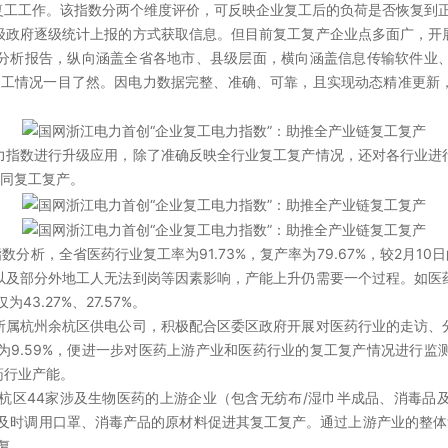
复工工作。该指数分两个维度评价，可反映企业复工后的负荷是否恢复到
级政府逐级统计上报的方式获取信息。但目前复工复产企业点多面广，开
分析报告，纵向涵盖全省各地市、县级层面，横向涵盖信息传输软件业
的复工情况一目了然。因电力数据完整、准确、可靠，且实现动态精准更新
力指数进行升级应用，除了准确反映全行业复工复产情况，还对各行业进
协同复工复产。
析，全省医药行业复工率为91.73%，复产率为79.67%，较2月10日的
以及部分外地工人无法到岗等因素影响，产能上升仍需要一个过程。如医
3.27%、27.57%。
所属杭州余杭区供电公司，积极配合区委区政府开展对医药行业的走访、
率仅为9.59%，便进一步对医药上游产业和医药行业的复工复产情况进
药行业产能。
余杭区44家涉及生物医药的上游企业（包含无纺布/湿巾半成品、消毒品
及时调用口罩、消毒产品的原材料促进其复工复产。通过上游产业的整体复
复。